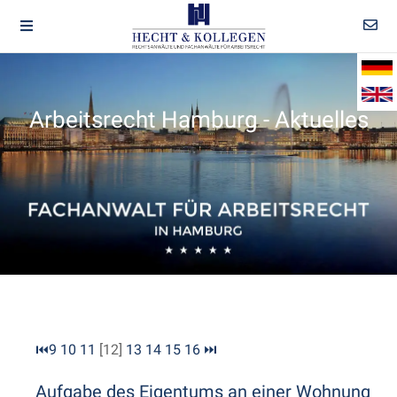
Arbeitsrecht Hamburg - Aktuelles
⏮
9
10
11
[12]
13
14
15
16
⏭
Aufgabe des Eigentums an einer Wohnung