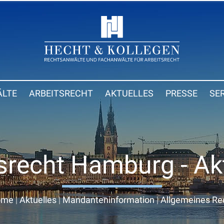
LTE
ARBEITSRECHT
AKTUELLES
PRESSE
SE
srecht Hamburg - Ak
ome
|
Aktuelles
|
Mandanteninformation
|
Allgemeines Re