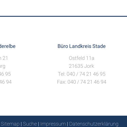
erelbe
Büro Landkreis Stade
h 21
Ostfeld 11a
rg
21635 Jork
 46 95
Tel: 040 / 74 21 46 95
 46 94
Fax: 040 / 74 21 46 94
Sitemap
|
Suche
|
Impressum
|
Datenschutzerklärung