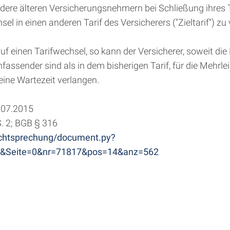
re älteren Versicherungsnehmern bei Schließung ihres Tari
 in einen anderen Tarif des Versicherers (''Zieltarif'') zu
einen Tarifwechsel, so kann der Versicherer, soweit die L
assender sind als in dem bisherigen Tarif, für die Mehrl
ine Wartezeit verlangen.
.07.2015
S. 2; BGB § 316
/rechtsprechung/document.py?
8&Seite=0&nr=71817&pos=14&anz=562