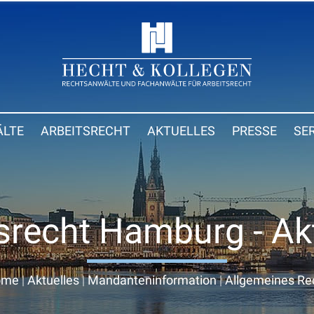
LTE
ARBEITSRECHT
AKTUELLES
PRESSE
SE
srecht Hamburg - Ak
ome
|
Aktuelles
|
Mandanteninformation
|
Allgemeines Re